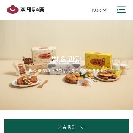
반복영역
빵
건너뛰기
&
주메뉴 바로가기
본문 바로가기
과자
빵 & 과자
BRAND
화과방
제품 소개
빵 & 과자
빵 & 과자