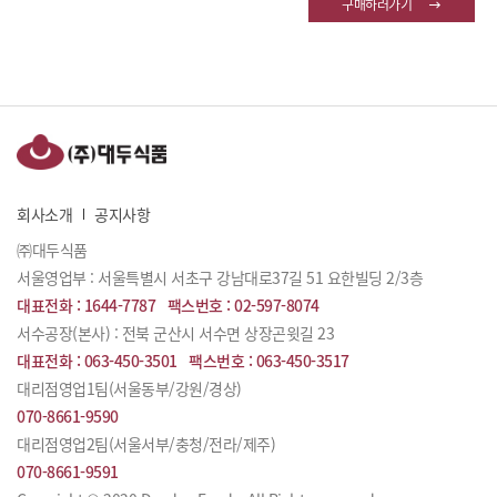
구매하러가기
회사소개
공지사항
㈜대두식품
서울영업부 : 서울특별시 서초구 강남대로37길 51 요한빌딩 2/3층
대표전화 :
1644-7787
팩스번호 :
02-597-8074
서수공장(본사) : 전북 군산시 서수면 상장곤윗길 23
대표전화 :
063-450-3501
팩스번호 :
063-450-3517
대리점영업1팀(서울동부/강원/경상)
070-8661-9590
대리점영업2팀(서울서부/충청/전라/제주)
070-8661-9591