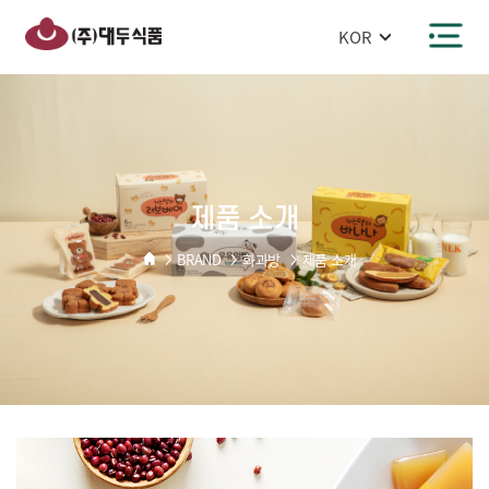
반복영역
건너뛰기
주메뉴 바로가기
본문 바로가기
제품 소개
BRAND
화과방
제품 소개