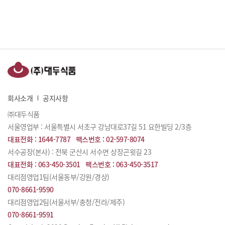
회사소개
공지사항
㈜대두식품
서울영업부 : 서울특별시 서초구 강남대로37길 51 요한빌딩 2/3층
대표전화 :
1644-7787
팩스번호 :
02-597-8074
서수공장(본사) : 전북 군산시 서수면 상장곤윗길 23
대표전화 :
063-450-3501
팩스번호 :
063-450-3517
대리점영업1팀(서울동부/강원/경상)
070-8661-9590
대리점영업2팀(서울서부/충청/전라/제주)
070-8661-9591