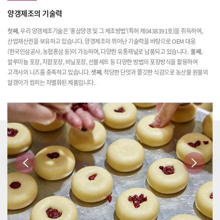
양갱제조의 기술력
첫째
, 우리 양갱제조기술은 '홍삼양갱 및 그 제조방법'(특허 제0438391호)을 취득하여,
산업재산권을 보유하고 있습니다.
양갱제조의 뛰어난 기술력을 바탕으로 OEM 대응
(한국인삼공사, 농협홍삼 등)이 가능하며, 다양한 유통채널로 납품되고 있습니다.
둘째
,
알루미늄 포장, 지함포장, 비닐포장, 선물세트 등 다양한 방법의 포장방식을 활용하여
고객사의 니즈를 충족하고 있습니다.
셋째
, 적당한 단맛과 쫄깃한 식감으로 농산물 원물의
알갱이가 씹히는 차별화된 제품입니다.