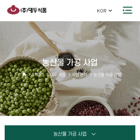
반복영역
농산물
건너뛰기
가공
주메뉴 바로가기
본문 바로가기
사업
농산물 가공 사업
STORY
대두 사업
사업 분야
농산물 가공 사업
농산물 가공 사업