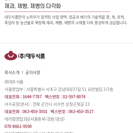
제과, 제빵, 제병의 다각화
대두식품만의 노하우가 집약된 사업 영역. 앙금과 배기의 기술력을 콩, 쑥, 호박,
흑임자 등 농산물로 확장해 제과, 제빵, 제병의 소재를 더욱 풍성하게 공급합니다.
회사소개
공지사항
㈜대두식품
서울영업부 : 서울특별시 서초구 강남대로37길 51 요한빌딩 2/3층
대표전화 :
1644-7787
팩스번호 :
02-597-8074
서수공장(본사) : 전북 군산시 서수면 상장곤윗길 23
대표전화 :
063-450-3501
팩스번호 :
063-450-3517
대리점영업1팀(서울동부/강원/경상)
070-8661-9590