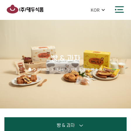
반복영역
빵
건너뛰기
&
주메뉴 바로가기
본문 바로가기
과자
빵 & 과자
BRAND
화과방
제품 소개
빵 & 과자
빵 & 과자